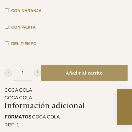
CON NARANJA
CON PAJITA
DEL TIEMPO
Añadir al carrito
COCA
COLA
CANTIDAD
COCA COLA
COCA COLA
Información adicional
FORMATOS
COCA COLA
REF:
1